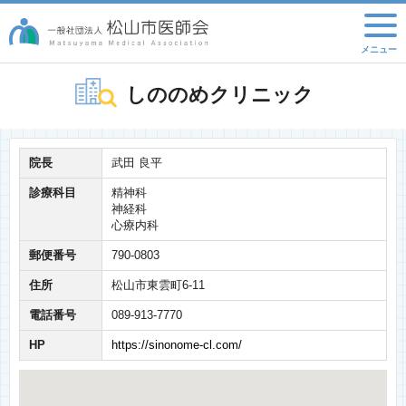
しののめクリニック
院長
武田 良平
診療科目
精神科
神経科
心療内科
郵便番号
790-0803
住所
松山市東雲町6-11
電話番号
089-913-7770
HP
https://sinonome-cl.com/