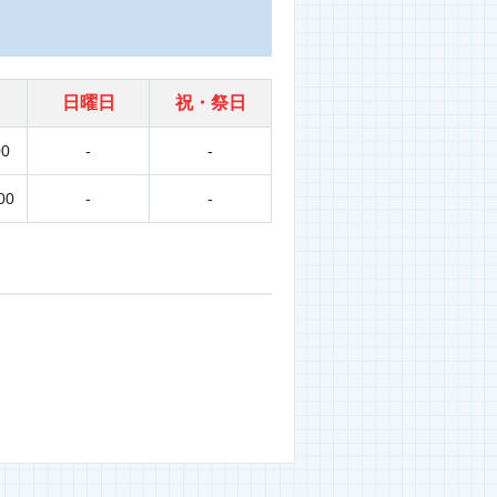
日曜日
祝・祭日
00
-
-
00
-
-