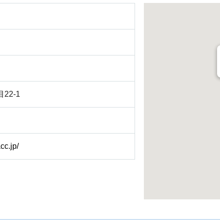
22-1
cc.jp/