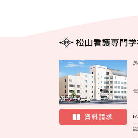
所
電
FA
設