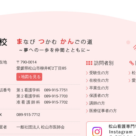
在地
〒790-0014
訪問者別
愛媛県松山市柳井町2丁目85
受験生の方
松
地図を見る
在校生の方
愛
卒業生の方
話番号
第１看護学科 089-915-7751
保護者の方
第２看護学科 089-915-7703
准看護師科
089-915-7702
講師の方
医療従事者の方
X
089-915-7712
置者
一般社団法人 松山市医師会