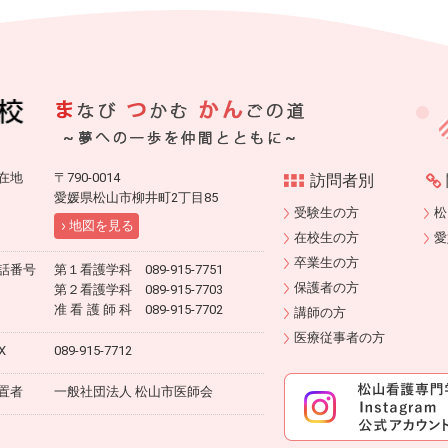
在地
〒790-0014
訪問者別
愛媛県松山市柳井町2丁目85
受験生の方
松
地図を見る
在校生の方
愛
卒業生の方
話番号
第１看護学科 089-915-7751
保護者の方
第２看護学科 089-915-7703
准看護師科
089-915-7702
講師の方
医療従事者の方
X
089-915-7712
置者
一般社団法人 松山市医師会