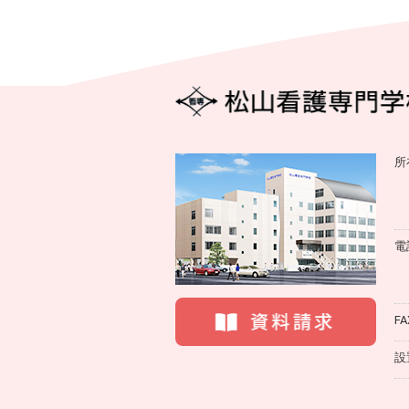
所
電
FA
設