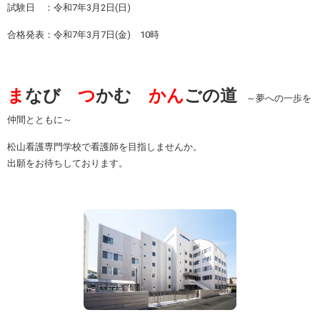
試験日 ：令和7年3月2日(日)
合格発表：令和7年3月7日(金) 10時
ま
なび
つ
かむ
かん
ごの道
～夢への一歩を
仲間とともに～
松山看護専門学校で看護師を目指しませんか。
出願をお待ちしております。