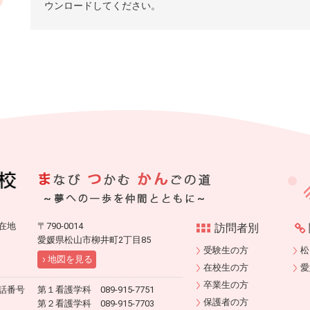
ウンロードしてください。
在地
〒790-0014
訪問者別
愛媛県松山市柳井町2丁目85
受験生の方
松
地図を見る
在校生の方
愛
卒業生の方
話番号
第１看護学科 089-915-7751
保護者の方
第２看護学科 089-915-7703