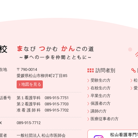
在地
〒790-0014
訪問者別
愛媛県松山市柳井町2丁目85
受験生の方
松
地図を見る
在校生の方
愛
卒業生の方
話番号
第１看護学科 089-915-7751
保護者の方
第２看護学科 089-915-7703
准看護師科
089-915-7702
講師の方
医療従事者の方
X
089-915-7712
置者
一般社団法人 松山市医師会