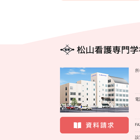
所
電
FA
設