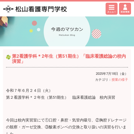
第2看護学科＊2年生（第51期生）「臨床看護総論の校内
演習」
2025年7月18日（金）
カテゴリ：
授業の様子
令和７年６月２４日（火）
第２看護学科＊２年生（第51期生） 臨床看護総論 校内演習
今回は校内実習室にて①口腔・鼻腔・気管内吸引、②胸腔ドレナージ
の観察・ガーゼ交換、③酸素ボンベの交換と取り扱いの演習を行いま
した。