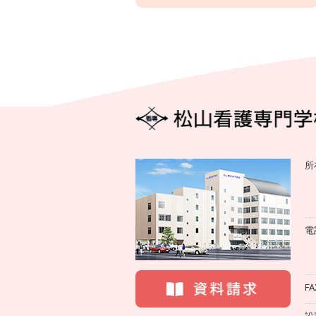
所
電
FA