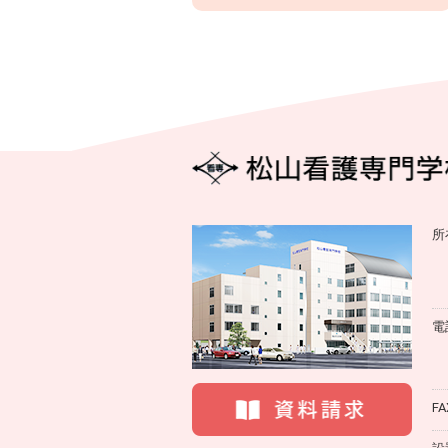
所
電
FA