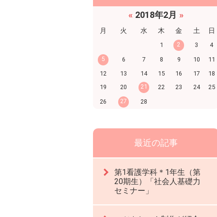
«
2018年2月
»
月
火
水
木
金
土
日
2
1
3
4
5
6
7
8
9
10
11
12
13
14
15
16
17
18
21
19
20
22
23
24
25
27
26
28
最近の記事
第1看護学科＊1年生（第
20期生）「社会人基礎力
セミナー」