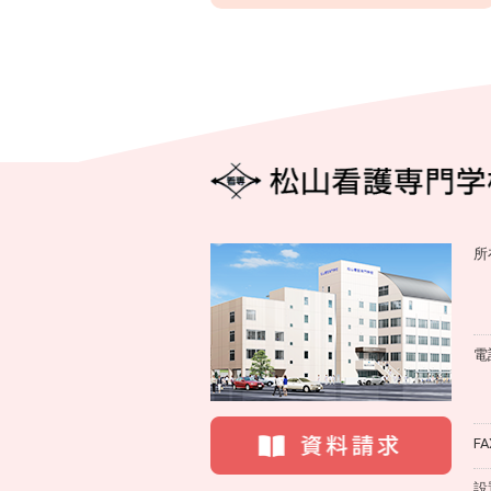
所
電
FA
設