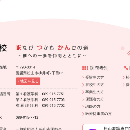
在地
〒790-0014
訪問者別
愛媛県松山市柳井町2丁目85
受験生の方
松
地図を見る
在校生の方
愛
卒業生の方
話番号
第１看護学科 089-915-7751
保護者の方
第２看護学科 089-915-7703
准看護師科
089-915-7702
講師の方
医療従事者の方
X
089-915-7712
置者
一般社団法人 松山市医師会