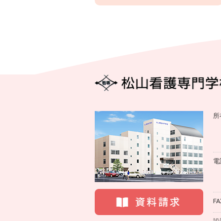
所
電
FA