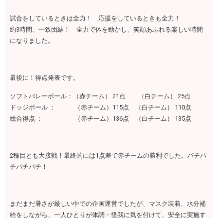
試合をしているときは全力！ 応援をしているときも全力！
約3時間、一致団結！ 全力で体を動かし、笑顔あふれる楽しい時間
になりました。
最後に！得点発表です。
ソフトバレーボール：（赤チーム） 21点 （白チーム） 25点
ドッジボール ： （赤チーム）115点 （白チーム） 110点
総合得点 ： （赤チーム）136点 （白チーム） 135点
2種目とも大接戦！最終的には1点差で赤チームの勝利でした。パチパ
チパチパチ！
まだまだ暑さが厳しい中での企画運営でしたが、マスク装着、水分補
給をしながら、一人ひとりが体調・怪我に気を付けて、安全に実施す